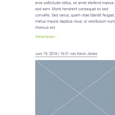
eros sollicitudin tellus, sit amet eleifend mass
sed sem. Morbi hendrerit consequat ex sed
convallis. Sed varius, quam vitae blandit feugiat,
metus mauris dapibus risus, ut vestibulum nun
rhoncus est.
Quisque
Weiterlesen …
consectetur
eget
Juni 19, 2016 | 16:51
von Kevin Jones
magna
at
cursus