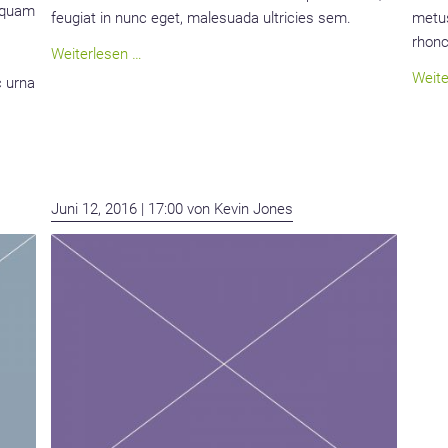
a quam
feugiat in nunc eget, malesuada ultricies sem.
metus
rhonc
Nunc
Weiterlesen …
varius
Weite
c urna
sit
amet
mi
id
blandit
Juni 12, 2016 | 17:00
von Kevin Jones