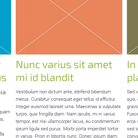
r
Nunc varius sit amet
In
us
mi id blandit
pl
nia
Vestibulum non dictum ante, eleifend bibendum
Sed v
metus. Curabitur consequat eget tellus id efficitur.
quis,
Integer euismod laoreet urna. Maecenas a vulputate
gravi
u quam
turpis, quis fringilla diam. Nam iaculis, mi in varius
Fusce
is,
tempor, est nisi ullamcorper lacus, eu condimentum
eros 
ipsum ligula sed purus. Morbi porta imperdiet tortor
sed s
lla
in varius. Proin in lobortis nunc. Donec ipsum diam,
conva