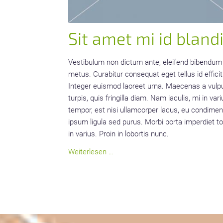
Sit amet mi id blandi
Vestibulum non dictum ante, eleifend bibendum
metus. Curabitur consequat eget tellus id efficit
Integer euismod laoreet urna. Maecenas a vulp
turpis, quis fringilla diam. Nam iaculis, mi in var
tempor, est nisi ullamcorper lacus, eu condime
ipsum ligula sed purus. Morbi porta imperdiet to
in varius. Proin in lobortis nunc.
Sit
Weiterlesen …
amet
mi
id
blandit