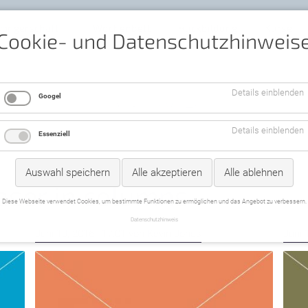
angerschaft
Wochenbett
Rückbildung
Kurse
Cookie- und Datenschutzhinweis
NEWS
Details einblenden
Googel
Details einblenden
Essenziell
Auswahl speichern
Alle akzeptieren
Alle ablehnen
aser in columns
Diese Webseite verwendet Cookies, um bestimmte Funktionen zu ermöglichen und das Angebot zu verbessern.
Datenschutzhinweis
Juni 19, 2016 | 17:01
von Kevin Jones
Juni 