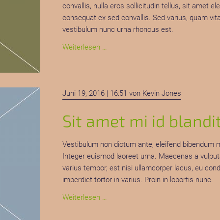
convallis, nulla eros sollicitudin tellus, sit ame
consequat ex sed convallis. Sed varius, quam vita
vestibulum nunc urna rhoncus est.
In
Weiterlesen …
hac
habitasse
platea
Juni 19, 2016 | 16:51
von Kevin Jones
dictumst
Sit amet mi id blandi
Vestibulum non dictum ante, eleifend bibendum met
Integer euismod laoreet urna. Maecenas a vulputate
varius tempor, est nisi ullamcorper lacus, eu co
imperdiet tortor in varius. Proin in lobortis nunc.
Sit
Weiterlesen …
amet