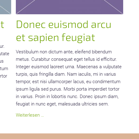
t
Donec euismod arcu
et sapien feugiat
ur.
Vestibulum non dictum ante, eleifend bibendum
utate
metus. Curabitur consequat eget tellus id efficitur.
ius
Integer euismod laoreet urna. Maecenas a vulputate
ntum
turpis, quis fringilla diam. Nam iaculis, mi in varius
rtor
tempor, est nisi ullamcorper lacus, eu condimentum
ipsum ligula sed purus. Morbi porta imperdiet tortor
in varius. Proin in lobortis nunc. Donec ipsum diam,
feugiat in nunc eget, malesuada ultricies sem.
Donec
Weiterlesen …
euismod
arcu
et