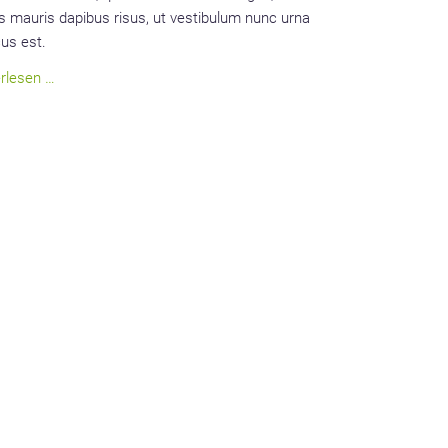
 mauris dapibus risus, ut vestibulum nunc urna
us est.
In
rlesen …
hac
habitasse
platea
dictumst