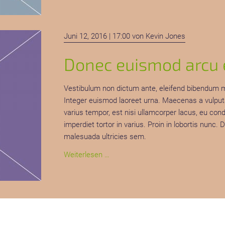
mi
id
blandit
Juni 12, 2016 | 17:00
von Kevin Jones
Donec euismod arcu e
Vestibulum non dictum ante, eleifend bibendum met
Integer euismod laoreet urna. Maecenas a vulputate
varius tempor, est nisi ullamcorper lacus, eu co
imperdiet tortor in varius. Proin in lobortis nunc.
malesuada ultricies sem.
Donec
Weiterlesen …
euismod
arcu
et
sapien
feugiat