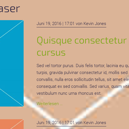
aser
sapien
feugiat
Juni 19, 2016 | 17:01
von Kevin Jones
Quisque consectetur
cursus
Sed vel tortor purus. Duis felis tortor, lacinia e
turpis, gravida pulvinar consectetur id, mollis sed
convallis, nulla eros sollicitudin tellus, sit ame
consequat ex sed convallis. Sed varius, quam vita
vestibulum nunc urna rhoncus est.
Quisque
Weiterlesen …
consectetur
eget
Juni 19, 2016 | 17:01
von Kevin Jones
magna