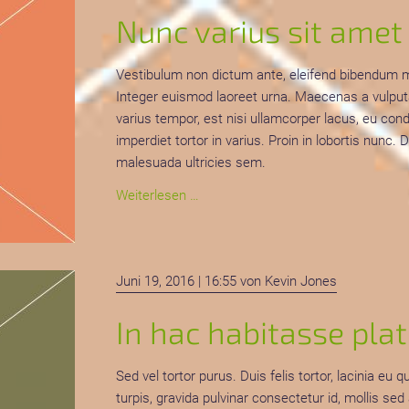
at
Nunc varius sit amet 
cursus
Vestibulum non dictum ante, eleifend bibendum met
Integer euismod laoreet urna. Maecenas a vulputate
varius tempor, est nisi ullamcorper lacus, eu co
imperdiet tortor in varius. Proin in lobortis nunc.
malesuada ultricies sem.
Nunc
Weiterlesen …
varius
sit
amet
Juni 19, 2016 | 16:55
von Kevin Jones
mi
id
In hac habitasse pla
blandit
Sed vel tortor purus. Duis felis tortor, lacinia e
turpis, gravida pulvinar consectetur id, mollis sed