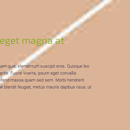
 eget magna at
u quam quis, elementum suscipit eros. Quisque leo
 ante. Fusce viverra, ipsum eget convallis
t eleifend massa quam sed sem. Morbi hendrerit
e blandit feugiat, metus mauris dapibus risus, ut