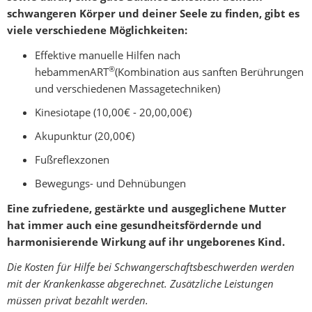
schwangeren Körper und deiner Seele zu finden, gibt es
Babymassage
viele verschiedene Möglichkeiten:
Teilnahmebedingungen
Effektive manuelle Hilfen nach
®
hebammenART
(Kombination aus sanften Berührungen
Workshops
und verschiedenen Massagetechniken)
Beikost
Kinesiotape (10,00€ - 20,00,00€)
Kochevent
Akupunktur (20,00€)
Über
Fußreflexzonen
mich
Bewegungs- und Dehnübungen
Kontakt
Eine zufriedene, gestärkte und ausgeglichene Mutter
hat immer auch eine gesundheitsfördernde und
harmonisierende Wirkung auf ihr ungeborenes Kind.
Die Kosten für Hilfe bei Schwangerschaftsbeschwerden werden
mit der Krankenkasse abgerechnet. Zusätzliche Leistungen
müssen privat bezahlt werden.