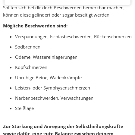
Frauen
Sollten sich bei dir doch Beschwerden bemerkbar machen,
können diese gelindert oder sogar beseitigt werden.
Wochenbett
Mögliche Beschwerden sind:
Rückbildung
Verspannungen, Ischiasbeschwerden, Rückenschmerzen
Kurse
Sodbrennen
Geburtsvorbereitung
Ödeme, Wassereinlagerungen
für
Kopfschmerzen
Paare
am
Unruhige Beine, Wadenkrämpfe
Wochenende
Leisten- oder Symphysenschmerzen
Aktive
Narbenbeschwerden, Verwachsungen
Geburtsvorbereitung
Steißlage
für
Frauen
Zur Stärkung und Anregung der Selbstheilungskräfte
Rückbildungsgymnastik
sowie dafür, eine gute Balance zwischen deinem