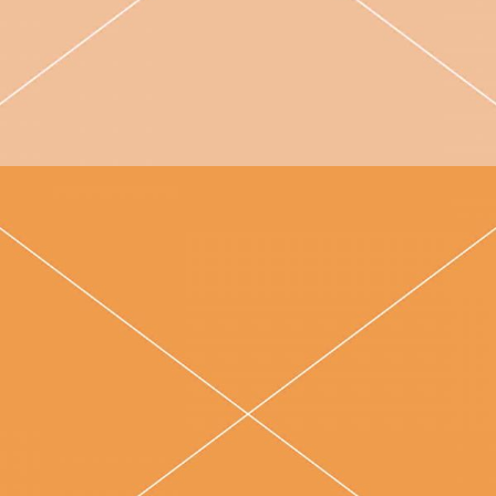
Rückbildungsgymnastik
Babymassage
Teilnahmebedingungen
Workshops
Beikost
Kochevent
Über
mich
Kontakt