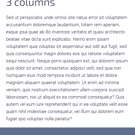
3 columns
Sed ut perspiciatis unde omnis iste natus error sit voluptatem
accusantium doloremque laudantium, totam rem aperiam,
eaque ipsa quae ab illo inventore veritatis et quasi architecto
beatae vitae dicta sunt explicabo. Nemo enim ipsam
voluptatem quia voluptas sit aspernatur aut odit aut fugit, sed
quia consequuntur magni dolores eos qui ratione voluptatem
sequi nesciunt. Neque porro quisquam est, qui dolorem ipsum
quia dolor sit amet, consectetur, adipisci velit, sed quia non
numquam eius modi tempora incidunt ut labore et dolore
magnam aliquam quaerat voluptatem. Ut enim ad minima
veniam, quis nostrum exercitationem ullam corporis suscipit
laboriosam, nisi ut aliquid ex ea commodi consequatur? Quis
autem vel eum iure reprehenderit qui in ea voluptate velit esse
quam nihil molestiae consequatur, vel illum qui dolorem eum
fugiat quo voluptas nulla pariatur?