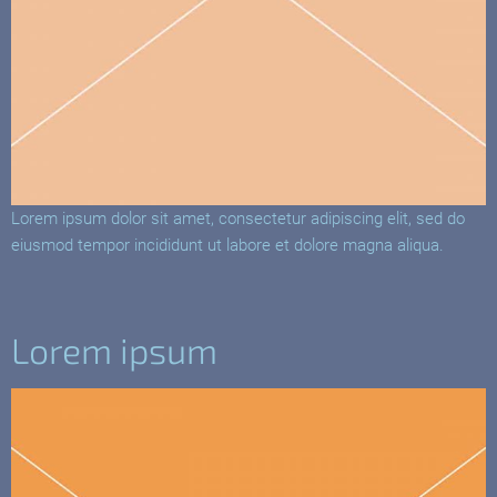
Lorem ipsum dolor sit amet, consectetur adipiscing elit, sed do
eiusmod tempor incididunt ut labore et dolore magna aliqua.
Lorem ipsum