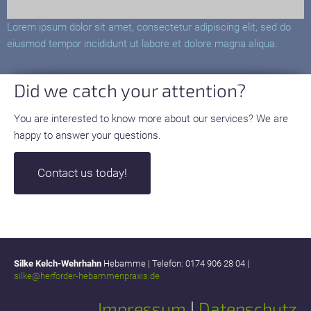
Lorem ipsum dolor sit amet, consectetur adipiscing elit, sed do
eiusmod tempor incididunt ut labore et dolore magna aliqua.
Did we catch your attention?
You are interested to know more about our services? We are
happy to answer your questions.
Contact us today!
Silke Kelch-Wehrhahn
Hebamme | Telefon: 0174 906 28 04 |
silke@herforder-hebammenpraxis.de
Impressum
|
Datenschutz