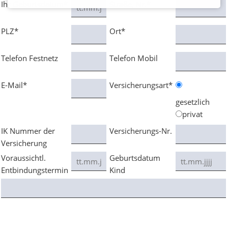
Ihr Geburtsdatum*
Straße, Nr.*
für
Frauen
PLZ*
Ort*
Wochenbett
Telefon Festnetz
Telefon Mobil
Rückbildung
Kurse
E-Mail*
Versicherungsart*
Geburtsvorbereitung
gesetzlich
für
privat
Paare
IK Nummer der
Versicherungs-Nr.
am
Versicherung
Wochenende
Voraussichtl.
Geburtsdatum
Entbindungstermin
Kind
Aktive
Geburtsvorbereitung
für
Frauen
Rückbildungsgymnastik